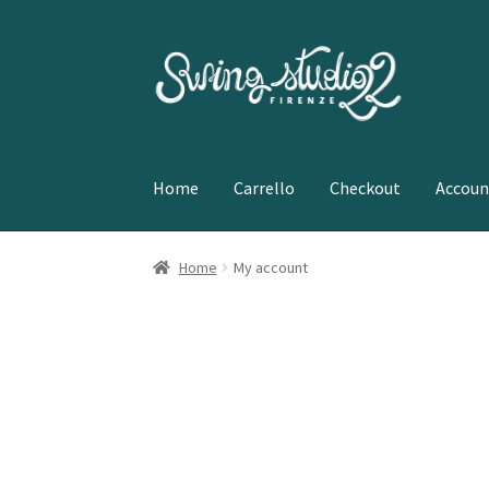
Vai
Vai
alla
al
navigazione
contenuto
Home
Carrello
Checkout
Accoun
Home
My account