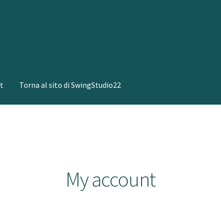
t
Torna al sito di SwingStudio22
My account