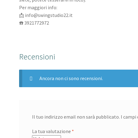
Per maggiori info:
📩 info@swingstudio22.it
☎️ 3921772972
Recensioni
Ancora non ci sono recensioni.
Il tuo indirizzo email non sarà pubblicato.
I campi
La tua valutazione
*