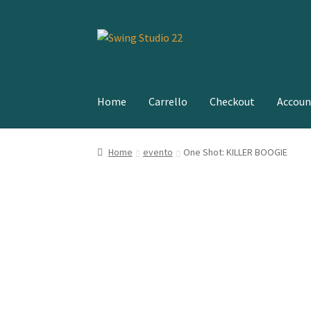
Vai
Vai
alla
al
navigazione
contenuto
Home
Carrello
Checkout
Accoun
Home
evento
One Shot: KILLER BOOGIE