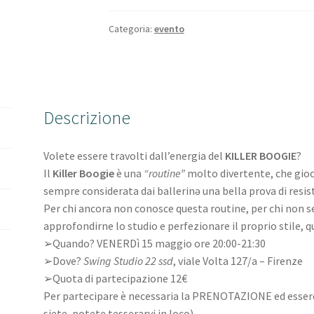
Categoria:
evento
Descrizione
Volete essere travolti dall’energia del
KILLER BOOGIE
?
Il
Killer Boogie
è una
“routine”
molto divertente, che gioca
sempre considerata dai ballerinə una bella prova di resis
Per chi ancora non conosce questa routine
, per chi non 
approfondirne lo studio e perfezionare il proprio stile,
➢Quando? VENERDì 15 maggio ore 20:00-21:30
➢Dove?
Swing Studio 22 ssd
, viale Volta 127/a – Firenze
➢Quota di partecipazione 12€
Per partecipare è necessaria la PRENOTAZIONE ed esser
siete, potete tesserarvi in loco).