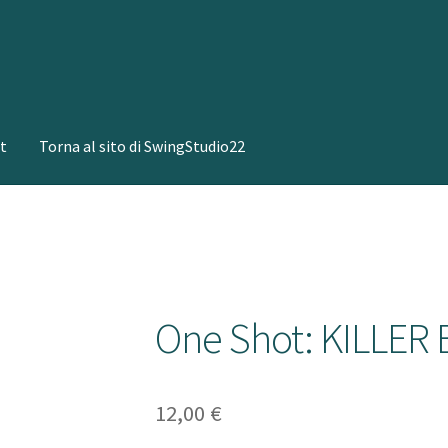
t
Torna al sito di SwingStudio22
One Shot: KILLER
12,00
€