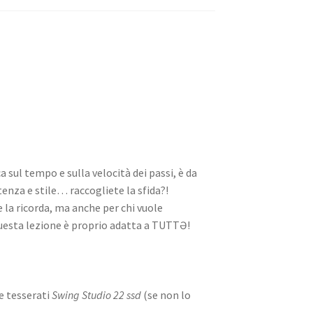
 sul tempo e sulla velocità dei passi, è da
tenza e stile… raccogliete la sfida?!
se la ricorda, ma anche per chi vuole
 questa lezione è proprio adatta a TUTTƏ!
e tesserati
Swing Studio 22 ssd
(se non lo